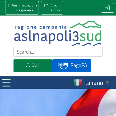
Amministrazione
Albo
Trasparente
pretorio
Cerca nel sito
CUP
PagoPA
Italiano
▼