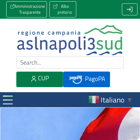
Amministrazione
Albo
Trasparente
pretorio
Cerca nel sito
CUP
PagoPA
Italiano
▼