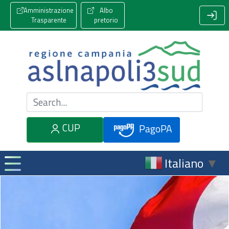
Amministrazione
Albo
Trasparente
pretorio
Cerca nel sito
CUP
PagoPA
Italiano
▼