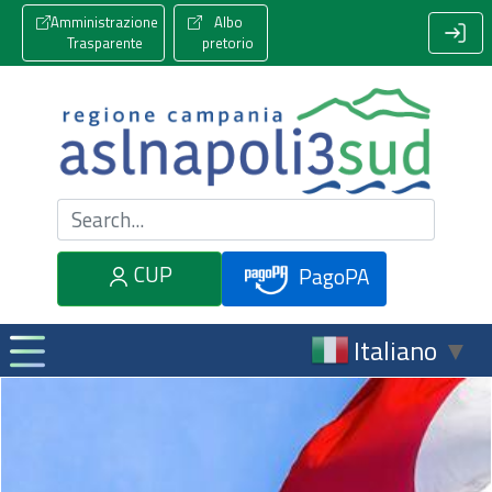
Amministrazione
Albo
Trasparente
pretorio
Cerca nel sito
CUP
PagoPA
Italiano
▼