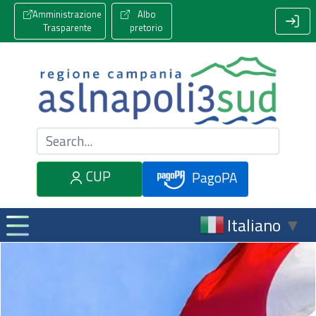
Amministrazione
Albo
Trasparente
pretorio
Cerca nel sito
CUP
PagoPA
Italiano
▼