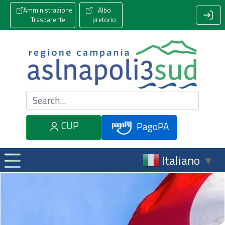
Amministrazione
Albo
Trasparente
pretorio
Cerca nel sito
CUP
PagoPA
Italiano
▼