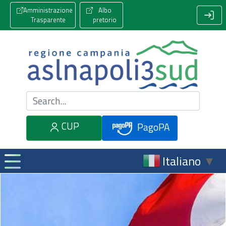
Amministrazione
Albo
Trasparente
pretorio
Cerca nel sito
CUP
PagoPA
Italiano
▼