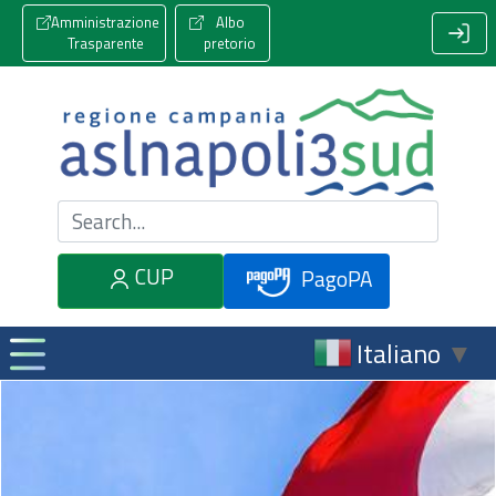
Amministrazione
Albo
Trasparente
pretorio
Cerca nel sito
CUP
PagoPA
Italiano
▼