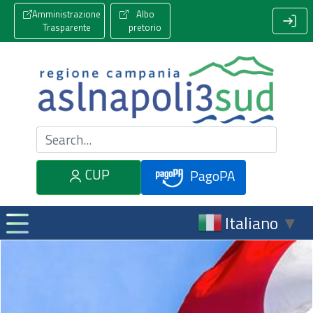
Amministrazione
Albo
Trasparente
pretorio
Cerca nel sito
CUP
PagoPA
Italiano
▼