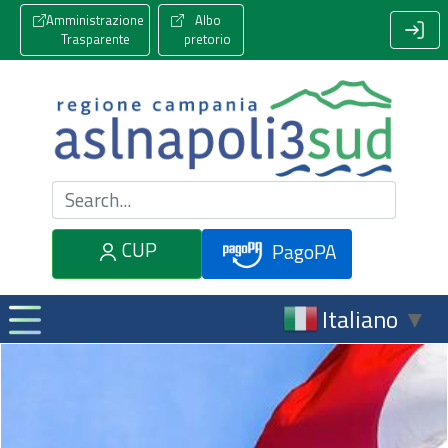
Amministrazione
Albo
Trasparente
pretorio
Cerca nel sito
CUP
PagoPA
Italiano
▼