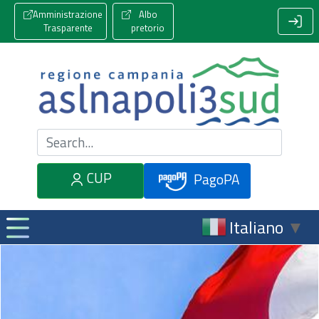
Amministrazione
Albo
Trasparente
pretorio
Cerca nel sito
CUP
PagoPA
Italiano
▼