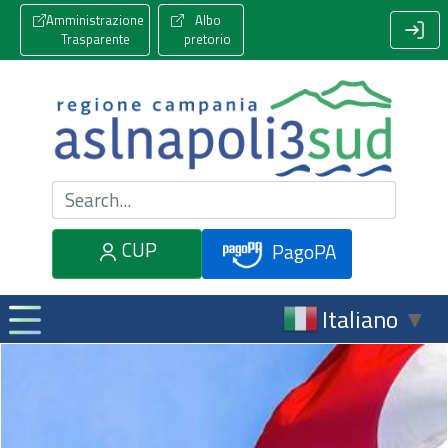
Amministrazione
Albo
Trasparente
pretorio
Cerca nel sito
CUP
PagoPA
Italiano
▼