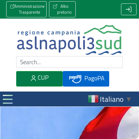
Amministrazione
Albo
Trasparente
pretorio
Cerca nel sito
CUP
PagoPA
Italiano
▼